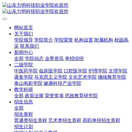
网站首页
关于我们
学院领导
学院简介
学院荣誉
机构设置
附属机构
校园风
采
联系我们
新闻中心
全部
学院动态
业界资讯
单招综招
二级学院
中医药学院
临床医学院
口腔医学院
护理学院
文理学院
康复学院
马克思主义学院
文化艺术学院
继续教育学院
泰山电影学院
健康科技产业学院
教学科研
全部
政策法规
荣誉奖项
思政教育研究院
招生信息
全部
招生章程
普通类招生章程
艺术类招生章程
高职单招招生章程
招生计划