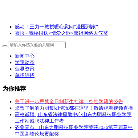
感动！王力一教授暖心慰问“送医到家”
喜报 - 我校报送<情爱之歌>获得网络人气奖
新闻中心
学院动态
业界资讯
单招综招
为你推荐
关于进一步严禁全日制新生挂读、空挂学籍的公告
您想了解的力明集团情况都在这里！敬请观看视频直播
高校诚聘 | 山东省法律援助中心山东力明科技职业学院
工作站诚聘法律工作者
齐鲁壹点---山东力明科技职业学院荣获2026第三届马中
中医高峰论坛贡献奖