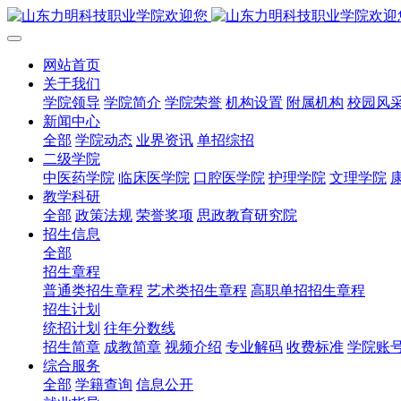
网站首页
关于我们
学院领导
学院简介
学院荣誉
机构设置
附属机构
校园风
新闻中心
全部
学院动态
业界资讯
单招综招
二级学院
中医药学院
临床医学院
口腔医学院
护理学院
文理学院
教学科研
全部
政策法规
荣誉奖项
思政教育研究院
招生信息
全部
招生章程
普通类招生章程
艺术类招生章程
高职单招招生章程
招生计划
统招计划
往年分数线
招生简章
成教简章
视频介绍
专业解码
收费标准
学院账
综合服务
全部
学籍查询
信息公开