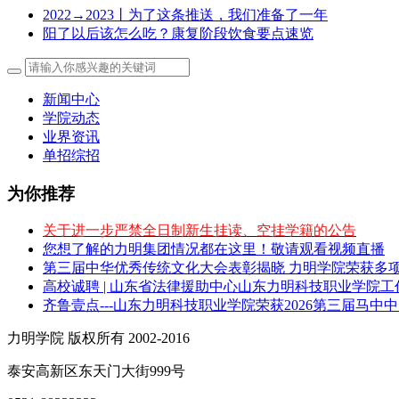
2022→2023丨为了这条推送，我们准备了一年
阳了以后该怎么吃？康复阶段饮食要点速览
新闻中心
学院动态
业界资讯
单招综招
为你推荐
关于进一步严禁全日制新生挂读、空挂学籍的公告
您想了解的力明集团情况都在这里！敬请观看视频直播
第三届中华优秀传统文化大会表彰揭晓 力明学院荣获多
高校诚聘 | 山东省法律援助中心山东力明科技职业学院
齐鲁壹点---山东力明科技职业学院荣获2026第三届马中
力明学院 版权所有 2002-2016
泰安高新区东天门大街999号