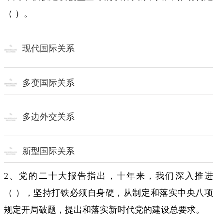
（ ）。
现代国际关系
多变国际关系
多边外交关系
新型国际关系
2、党的二十大报告指出，十年来，我们深入推进
（ ），坚持打铁必须自身硬，从制定和落实中央八项
规定开局破题，提出和落实新时代党的建设总要求。