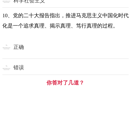
科学社会主义
10、党的二十大报告指出，推进马克思主义中国化时代
化是一个追求真理、揭示真理、笃行真理的过程。
正确
错误
你答对了几道？