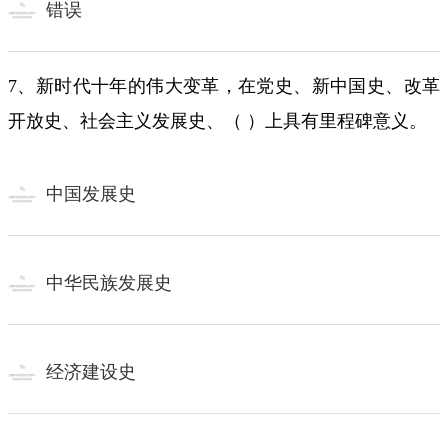
错误
7、新时代十年的伟大变革，在党史、新中国史、改革
开放史、社会主义发展史、（ ）上具有里程碑意义。
中国发展史
中华民族发展史
经济建设史