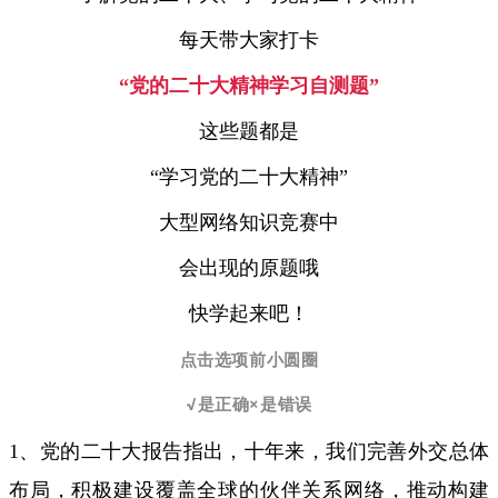
每天带大家打卡
“党的二十大精神学习自测题”
这些题都是
“学习党的二十大精神”
大型网络知识竞赛中
会出现的原题哦
快学起来吧！
点击选项前小圆圈
√是正确×是错误
1、党的二十大报告指出，十年来，我们完善外交总体
布局，积极建设覆盖全球的伙伴关系网络，推动构建