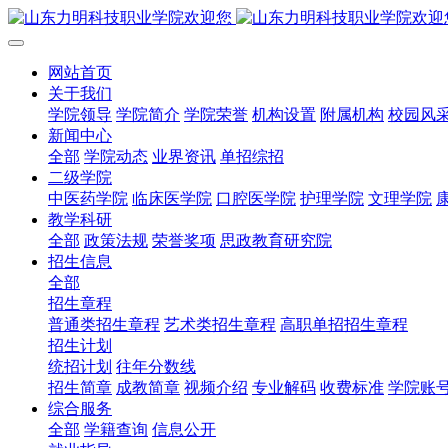
网站首页
关于我们
学院领导
学院简介
学院荣誉
机构设置
附属机构
校园风
新闻中心
全部
学院动态
业界资讯
单招综招
二级学院
中医药学院
临床医学院
口腔医学院
护理学院
文理学院
教学科研
全部
政策法规
荣誉奖项
思政教育研究院
招生信息
全部
招生章程
普通类招生章程
艺术类招生章程
高职单招招生章程
招生计划
统招计划
往年分数线
招生简章
成教简章
视频介绍
专业解码
收费标准
学院账
综合服务
全部
学籍查询
信息公开