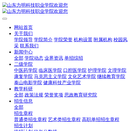
网站首页
关于我们
学院领导
学院简介
学院荣誉
机构设置
附属机构
校园风
采
联系我们
新闻中心
全部
学院动态
业界资讯
单招综招
二级学院
中医药学院
临床医学院
口腔医学院
护理学院
文理学院
康复学院
马克思主义学院
文化艺术学院
继续教育学院
泰山电影学院
健康科技产业学院
教学科研
全部
政策法规
荣誉奖项
思政教育研究院
招生信息
全部
招生章程
普通类招生章程
艺术类招生章程
高职单招招生章程
招生计划