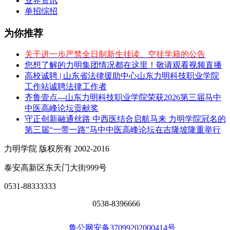
业界资讯
单招综招
为你推荐
关于进一步严禁全日制新生挂读、空挂学籍的公告
您想了解的力明集团情况都在这里！敬请观看视频直播
高校诚聘 | 山东省法律援助中心山东力明科技职业学院
工作站诚聘法律工作者
齐鲁壹点---山东力明科技职业学院荣获2026第三届马中
中医高峰论坛贡献奖
守正创新融通丝路 中西医结合启航马来 力明学院冠名的
第三届“一带一路”马中中医高峰论坛在吉隆坡隆重举行
力明学院 版权所有 2002-2016
泰安高新区东天门大街999号
0531-88333333
0538-8396666
鲁公网安备37099202000414号