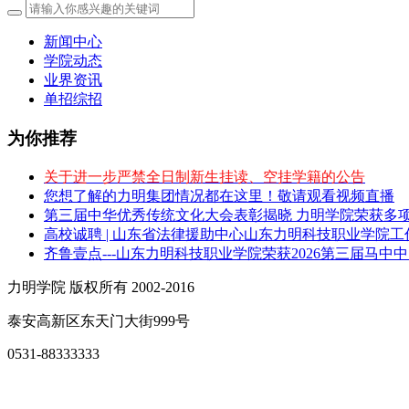
新闻中心
学院动态
业界资讯
单招综招
为你推荐
关于进一步严禁全日制新生挂读、空挂学籍的公告
您想了解的力明集团情况都在这里！敬请观看视频直播
第三届中华优秀传统文化大会表彰揭晓 力明学院荣获多
高校诚聘 | 山东省法律援助中心山东力明科技职业学院
齐鲁壹点---山东力明科技职业学院荣获2026第三届马中
力明学院 版权所有 2002-2016
泰安高新区东天门大街999号
0531-88333333