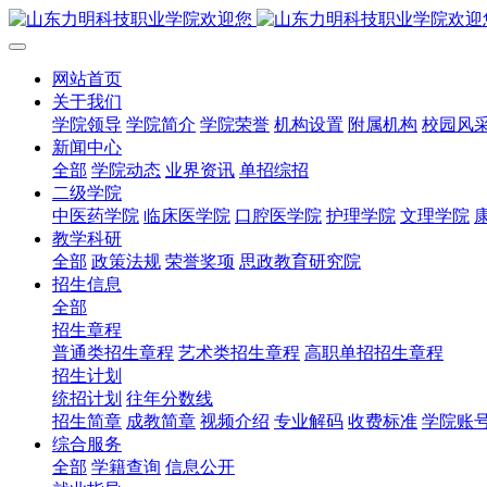
网站首页
关于我们
学院领导
学院简介
学院荣誉
机构设置
附属机构
校园风
新闻中心
全部
学院动态
业界资讯
单招综招
二级学院
中医药学院
临床医学院
口腔医学院
护理学院
文理学院
教学科研
全部
政策法规
荣誉奖项
思政教育研究院
招生信息
全部
招生章程
普通类招生章程
艺术类招生章程
高职单招招生章程
招生计划
统招计划
往年分数线
招生简章
成教简章
视频介绍
专业解码
收费标准
学院账
综合服务
全部
学籍查询
信息公开