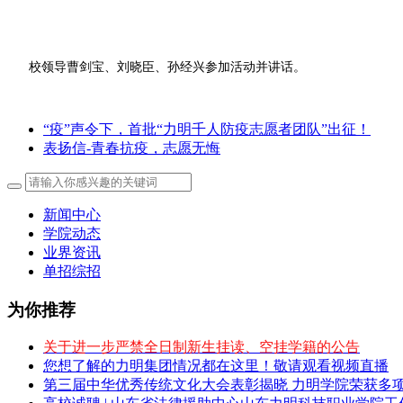
校领导曹剑宝、刘晓臣、孙经兴参加活动并讲话。
“疫”声令下，首批“力明千人防疫志愿者团队”出征！
表扬信-青春抗疫，志愿无悔
新闻中心
学院动态
业界资讯
单招综招
为你推荐
关于进一步严禁全日制新生挂读、空挂学籍的公告
您想了解的力明集团情况都在这里！敬请观看视频直播
第三届中华优秀传统文化大会表彰揭晓 力明学院荣获多