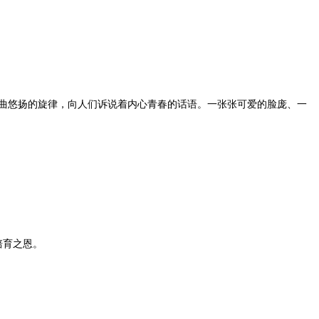
曲悠扬的旋律，向人们诉说着内心青春的话语。一张张可爱的脸庞、一
培育之恩。