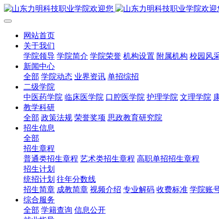
网站首页
关于我们
学院领导
学院简介
学院荣誉
机构设置
附属机构
校园风
新闻中心
全部
学院动态
业界资讯
单招综招
二级学院
中医药学院
临床医学院
口腔医学院
护理学院
文理学院
教学科研
全部
政策法规
荣誉奖项
思政教育研究院
招生信息
全部
招生章程
普通类招生章程
艺术类招生章程
高职单招招生章程
招生计划
统招计划
往年分数线
招生简章
成教简章
视频介绍
专业解码
收费标准
学院账
综合服务
全部
学籍查询
信息公开