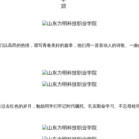
们以高昂的热情，谱写青春美好的篇章，他们用一首首动人的诗歌、一曲
过去红色的岁月，勉励同学们牢记时代嘱托、扎实勤奋学习、不忘母校