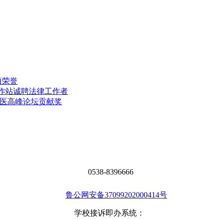
项荣誉
工作站诚聘法律工作者
中医高峰论坛贡献奖
0538-8396666
鲁公网安备37099202000414号
学校接诉即办系统：