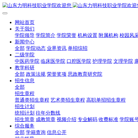
网站首页
关于我们
学院领导
学院简介
学院荣誉
机构设置
附属机构
校园风
新闻中心
全部
学院动态
业界资讯
单招综招
二级学院
中医药学院
临床医学院
口腔医学院
护理学院
文理学院
教学科研
全部
政策法规
荣誉奖项
思政教育研究院
招生信息
全部
招生章程
普通类招生章程
艺术类招生章程
高职单招招生章程
招生计划
统招计划
往年分数线
招生简章
成教简章
视频介绍
专业解码
收费标准
学院账
综合服务
全部
学籍查询
信息公开