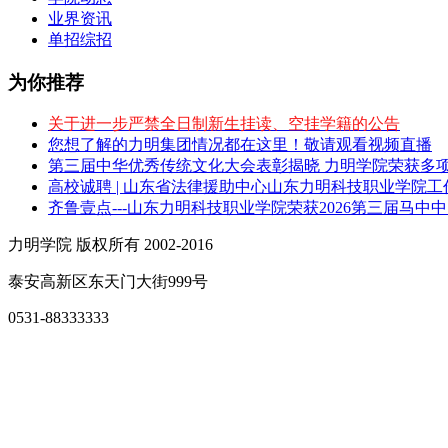
业界资讯
单招综招
为你推荐
关于进一步严禁全日制新生挂读、空挂学籍的公告
您想了解的力明集团情况都在这里！敬请观看视频直播
第三届中华优秀传统文化大会表彰揭晓 力明学院荣获多
高校诚聘 | 山东省法律援助中心山东力明科技职业学院
齐鲁壹点---山东力明科技职业学院荣获2026第三届马中
力明学院 版权所有 2002-2016
泰安高新区东天门大街999号
0531-88333333