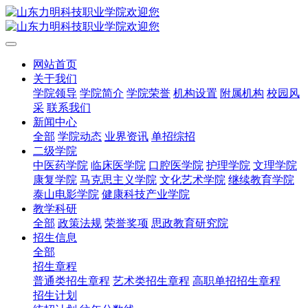
网站首页
关于我们
学院领导
学院简介
学院荣誉
机构设置
附属机构
校园风
采
联系我们
新闻中心
全部
学院动态
业界资讯
单招综招
二级学院
中医药学院
临床医学院
口腔医学院
护理学院
文理学院
康复学院
马克思主义学院
文化艺术学院
继续教育学院
泰山电影学院
健康科技产业学院
教学科研
全部
政策法规
荣誉奖项
思政教育研究院
招生信息
全部
招生章程
普通类招生章程
艺术类招生章程
高职单招招生章程
招生计划