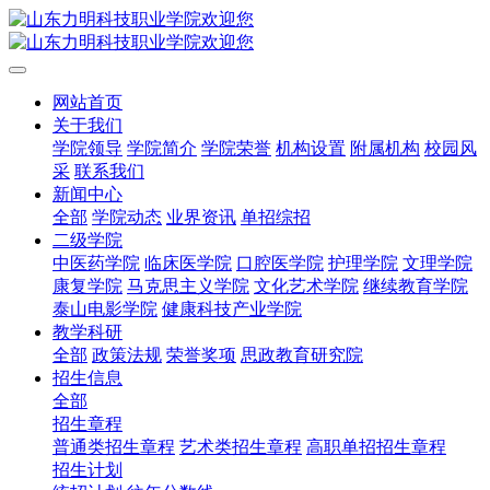
网站首页
关于我们
学院领导
学院简介
学院荣誉
机构设置
附属机构
校园风
采
联系我们
新闻中心
全部
学院动态
业界资讯
单招综招
二级学院
中医药学院
临床医学院
口腔医学院
护理学院
文理学院
康复学院
马克思主义学院
文化艺术学院
继续教育学院
泰山电影学院
健康科技产业学院
教学科研
全部
政策法规
荣誉奖项
思政教育研究院
招生信息
全部
招生章程
普通类招生章程
艺术类招生章程
高职单招招生章程
招生计划