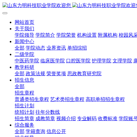
网站首页
关于我们
学院领导
学院简介
学院荣誉
机构设置
附属机构
校园风
新闻中心
全部
学院动态
业界资讯
单招综招
二级学院
中医药学院
临床医学院
口腔医学院
护理学院
文理学院
教学科研
全部
政策法规
荣誉奖项
思政教育研究院
招生信息
全部
招生章程
普通类招生章程
艺术类招生章程
高职单招招生章程
招生计划
统招计划
往年分数线
招生简章
成教简章
视频介绍
专业解码
收费标准
学院账
综合服务
全部
学籍查询
信息公开