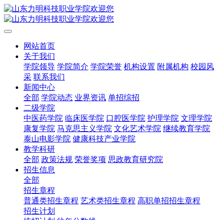
网站首页
关于我们
学院领导
学院简介
学院荣誉
机构设置
附属机构
校园风
采
联系我们
新闻中心
全部
学院动态
业界资讯
单招综招
二级学院
中医药学院
临床医学院
口腔医学院
护理学院
文理学院
康复学院
马克思主义学院
文化艺术学院
继续教育学院
泰山电影学院
健康科技产业学院
教学科研
全部
政策法规
荣誉奖项
思政教育研究院
招生信息
全部
招生章程
普通类招生章程
艺术类招生章程
高职单招招生章程
招生计划