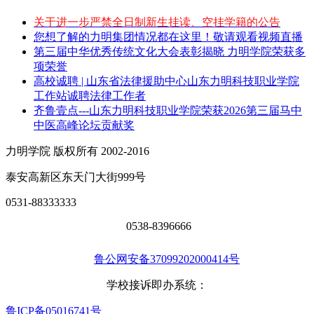
关于进一步严禁全日制新生挂读、空挂学籍的公告
您想了解的力明集团情况都在这里！敬请观看视频直播
第三届中华优秀传统文化大会表彰揭晓 力明学院荣获多
项荣誉
高校诚聘 | 山东省法律援助中心山东力明科技职业学院
工作站诚聘法律工作者
齐鲁壹点---山东力明科技职业学院荣获2026第三届马中
中医高峰论坛贡献奖
力明学院 版权所有 2002-2016
泰安高新区东天门大街999号
0531-88333333
0538-8396666
鲁公网安备37099202000414号
学校接诉即办系统：
鲁ICP备05016741号