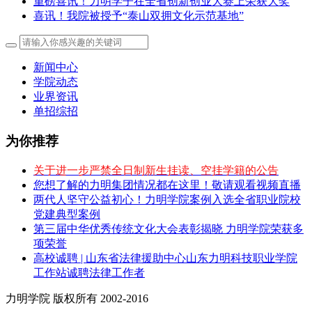
重磅喜讯！力明学子在全省创新创业大赛上荣获大奖
喜讯！我院被授予“泰山双拥文化示范基地”
新闻中心
学院动态
业界资讯
单招综招
为你推荐
关于进一步严禁全日制新生挂读、空挂学籍的公告
您想了解的力明集团情况都在这里！敬请观看视频直播
两代人坚守公益初心！力明学院案例入选全省职业院校
党建典型案例
第三届中华优秀传统文化大会表彰揭晓 力明学院荣获多
项荣誉
高校诚聘 | 山东省法律援助中心山东力明科技职业学院
工作站诚聘法律工作者
力明学院 版权所有 2002-2016