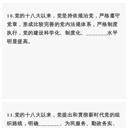
10.党的十八大以来，党坚持依规治党，严格遵守
党章，形成比较完善的党内法规体系，严格制度
执行，党的建设科学化、制度化、_______水平
明显提高。
规范化
11.党的十八大以来，党提出和贯彻新时代党的组
织路线，明确_______、为民服务、勤政务实、