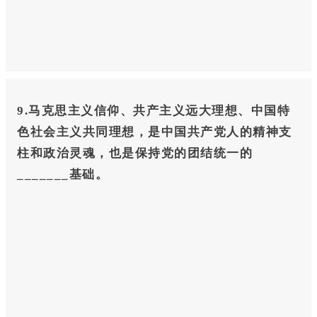
9.马克思主义信仰、共产主义远大理想、中国特
色社会主义共同理想，是中国共产党人的精神支
柱和政治灵魂，也是保持党的团结统一的
_______基础。
思想