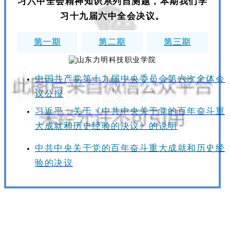
习
六中全会
精神知识系列自测题，本期我们学
习十九届六中全会决议。
第一期
第二期
第三期
中国共产党
第十九届
中央委员会
第六次
全体会
议
公报
习近平
：关于《
中共中央
关于党的百年奋斗重
大成就和历史经验的决议》的说明
中共中央
关于党的百年奋斗重大成就和历史经
验的决议