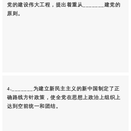
党的建设伟大工程，提出着重从_______建党的
原则。
思想上
4._______为建立新民主主义的新中国制定了正
确路线方针政策，使全党在思想上政治上组织上
达到空前统一和团结。
党的七大