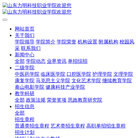
网站首页
关于我们
学院领导
学院简介
学院荣誉
机构设置
附属机构
校园风
采
联系我们
新闻中心
全部
学院动态
业界资讯
单招综招
二级学院
中医药学院
临床医学院
口腔医学院
护理学院
文理学院
康复学院
马克思主义学院
文化艺术学院
继续教育学院
泰山电影学院
健康科技产业学院
教学科研
全部
政策法规
荣誉奖项
思政教育研究院
招生信息
全部
招生章程
普通类招生章程
艺术类招生章程
高职单招招生章程
招生计划