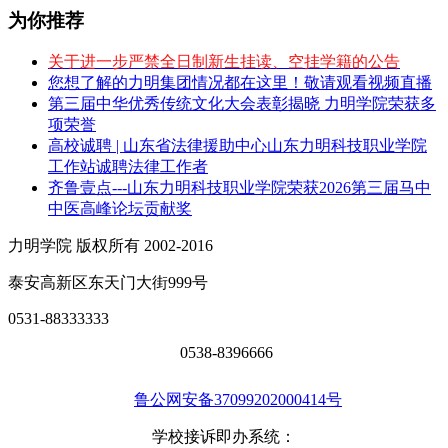
为你推荐
关于进一步严禁全日制新生挂读、空挂学籍的公告
您想了解的力明集团情况都在这里！敬请观看视频直播
第三届中华优秀传统文化大会表彰揭晓 力明学院荣获多
项荣誉
高校诚聘 | 山东省法律援助中心山东力明科技职业学院
工作站诚聘法律工作者
齐鲁壹点---山东力明科技职业学院荣获2026第三届马中
中医高峰论坛贡献奖
力明学院 版权所有 2002-2016
泰安高新区东天门大街999号
0531-88333333
0538-8396666
鲁公网安备37099202000414号
学校接诉即办系统：