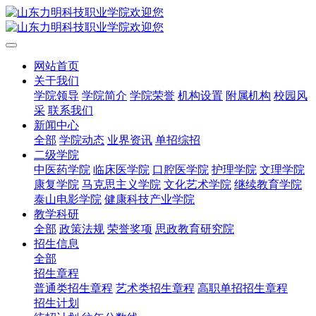
网站首页
关于我们
学院领导
学院简介
学院荣誉
机构设置
附属机构
校园风
采
联系我们
新闻中心
全部
学院动态
业界资讯
单招综招
二级学院
中医药学院
临床医学院
口腔医学院
护理学院
文理学院
康复学院
马克思主义学院
文化艺术学院
继续教育学院
泰山电影学院
健康科技产业学院
教学科研
全部
政策法规
荣誉奖项
思政教育研究院
招生信息
全部
招生章程
普通类招生章程
艺术类招生章程
高职单招招生章程
招生计划