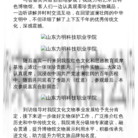
色博物馆。客人们一边认真观看珍贵的实物藏品，
一边听讲解并时时交流互动，在回望波澜壮阔的中华
文明中，不但详细了解了上下五千年的优秀传统文
化，深感震撼。
随后嘉宾一行来到我院红色文化和思政教育观摩
基地，通过一张张珍贵图片、一件件实物……大家边
认真观摩，沉浸在中国共产党波澜壮阔的百年历程
中。随后共同观看了专题片《红道》，
参观最后，本
次参观嘉宾合影留念。
到访
领导对我院文化文物事业发展给予充分肯
定，接下来进一步做好文物保护工作，广泛推介红色
历史和中华传统文化，
我院将充分吸纳专家建议，融
会贯通，提升博物馆文物展示利用水平，
积极传承先
进文化，助力提升力明文旅品牌知名度。