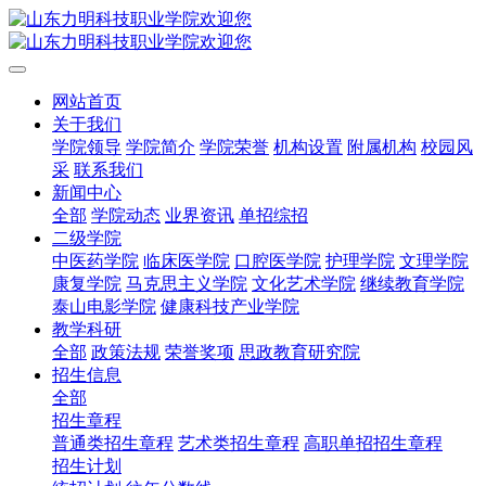
网站首页
关于我们
学院领导
学院简介
学院荣誉
机构设置
附属机构
校园风
采
联系我们
新闻中心
全部
学院动态
业界资讯
单招综招
二级学院
中医药学院
临床医学院
口腔医学院
护理学院
文理学院
康复学院
马克思主义学院
文化艺术学院
继续教育学院
泰山电影学院
健康科技产业学院
教学科研
全部
政策法规
荣誉奖项
思政教育研究院
招生信息
全部
招生章程
普通类招生章程
艺术类招生章程
高职单招招生章程
招生计划