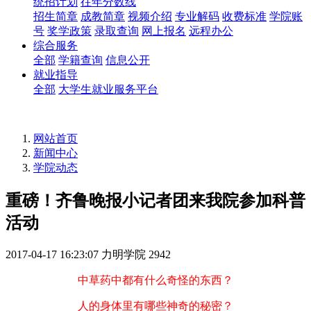
统招计划
往年分数线
招生简章
成教简章
视频介绍
专业解码
收费标准
学院账
号
奖学政策
录取查询
网上报名
远程办公
综合服务
全部
学籍查询
信息公开
就业指导
全部
大学生就业服务平台
网站首页
新闻中心
学院动态
重磅！齐鲁晚报小记者团来我院参加科普
活动
2017-04-17 16:23:07
力明学院
2942
中草药中都有什么奇怪的东西？
人的身体里有哪些神奇的秘密？