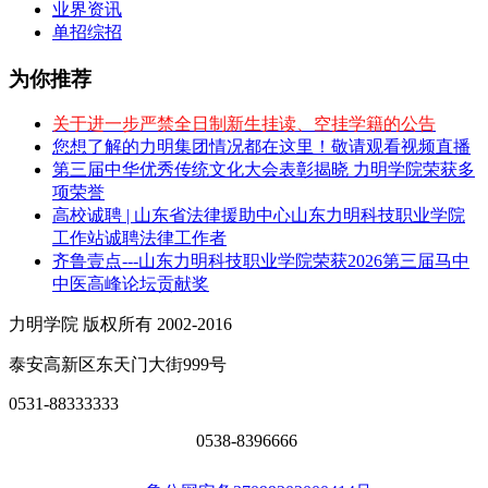
业界资讯
单招综招
为你推荐
关于进一步严禁全日制新生挂读、空挂学籍的公告
您想了解的力明集团情况都在这里！敬请观看视频直播
第三届中华优秀传统文化大会表彰揭晓 力明学院荣获多
项荣誉
高校诚聘 | 山东省法律援助中心山东力明科技职业学院
工作站诚聘法律工作者
齐鲁壹点---山东力明科技职业学院荣获2026第三届马中
中医高峰论坛贡献奖
力明学院 版权所有 2002-2016
泰安高新区东天门大街999号
0531-88333333
0538-8396666