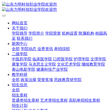
网站首页
关于我们
学院领导
学院简介
学院荣誉
机构设置
附属机构
校园风
采
联系我们
新闻中心
全部
学院动态
业界资讯
单招综招
二级学院
中医药学院
临床医学院
口腔医学院
护理学院
文理学院
康复学院
马克思主义学院
文化艺术学院
继续教育学院
泰山电影学院
健康科技产业学院
教学科研
全部
政策法规
荣誉奖项
思政教育研究院
招生信息
全部
招生章程
普通类招生章程
艺术类招生章程
高职单招招生章程
招生计划