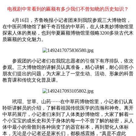
电视剧中常看到的匾额有多少我们不曾知晓的历史知识？
4月16日，齐鲁晚报小记者团来到我院参观三大博物馆，
在中医药博物馆了解千奇百怪的中草药，在人体奥妙博物馆里
探索人体的奥秘，也到华夏匾额博物馆里领略3200多块古代木
质匾额的文化魅力。
参观团的小记者们在我院志愿者的引领下有序排队，依次
参观。三大博物馆的讲解员认真准备，精心讲解，耐心回答小
朋友们提出的问题，为大家上了一堂生动、活动、形象的科普
教育课和传统文化普及课。
玳瑁、甘草、山药······在中草药博物馆里，小记者们认真
聆听讲解员的介绍，了解着祖国传统医学的浩瀚和神奇。离开
中草药展厅，小记者们来到了人体奥妙博物馆，大家了解着一
个小宝宝的成长史和关于身体的每一个不曾了解的秘密，从人
体中最小的骨骼到各种病变了的器官标本，再到塑化人体标
本，无论是小记者还是家长们，都极感震撼，“真是不虚此