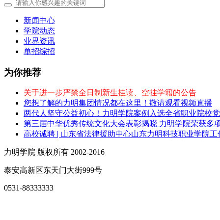
新闻中心
学院动态
业界资讯
单招综招
为你推荐
关于进一步严禁全日制新生挂读、空挂学籍的公告
您想了解的力明集团情况都在这里！敬请观看视频直播
两代人坚守公益初心！力明学院案例入选全省职业院校党
第三届中华优秀传统文化大会表彰揭晓 力明学院荣获多
高校诚聘 | 山东省法律援助中心山东力明科技职业学院
力明学院 版权所有 2002-2016
泰安高新区东天门大街999号
0531-88333333