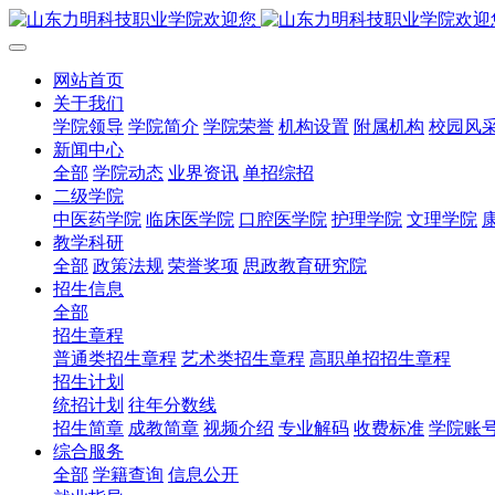
网站首页
关于我们
学院领导
学院简介
学院荣誉
机构设置
附属机构
校园风
新闻中心
全部
学院动态
业界资讯
单招综招
二级学院
中医药学院
临床医学院
口腔医学院
护理学院
文理学院
教学科研
全部
政策法规
荣誉奖项
思政教育研究院
招生信息
全部
招生章程
普通类招生章程
艺术类招生章程
高职单招招生章程
招生计划
统招计划
往年分数线
招生简章
成教简章
视频介绍
专业解码
收费标准
学院账
综合服务
全部
学籍查询
信息公开