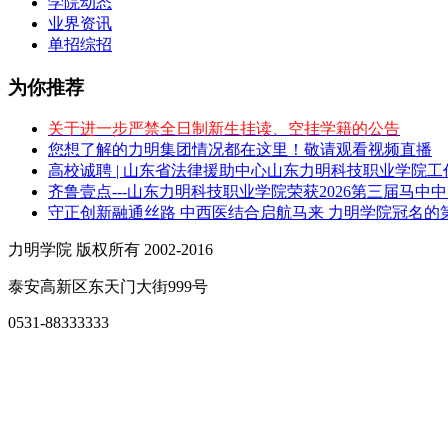
学院动态
业界资讯
单招综招
为你推荐
关于进一步严禁全日制新生挂读、空挂学籍的公告
您想了解的力明集团情况都在这里！敬请观看视频直播
高校诚聘 | 山东省法律援助中心山东力明科技职业学院
齐鲁壹点---山东力明科技职业学院荣获2026第三届马中
守正创新融通丝路 中西医结合启航马来 力明学院冠名的
力明学院 版权所有 2002-2016
泰安高新区东天门大街999号
0531-88333333