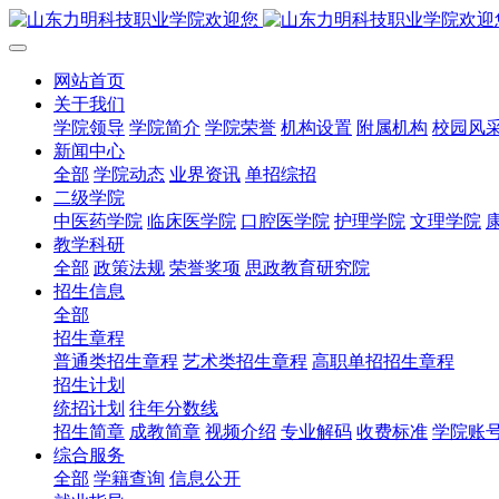
网站首页
关于我们
学院领导
学院简介
学院荣誉
机构设置
附属机构
校园风
新闻中心
全部
学院动态
业界资讯
单招综招
二级学院
中医药学院
临床医学院
口腔医学院
护理学院
文理学院
教学科研
全部
政策法规
荣誉奖项
思政教育研究院
招生信息
全部
招生章程
普通类招生章程
艺术类招生章程
高职单招招生章程
招生计划
统招计划
往年分数线
招生简章
成教简章
视频介绍
专业解码
收费标准
学院账
综合服务
全部
学籍查询
信息公开