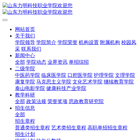
网站首页
关于我们
学院领导
学院简介
学院荣誉
机构设置
附属机构
校园风
采
联系我们
新闻中心
全部
学院动态
业界资讯
单招综招
二级学院
中医药学院
临床医学院
口腔医学院
护理学院
文理学院
康复学院
马克思主义学院
文化艺术学院
继续教育学院
泰山电影学院
健康科技产业学院
教学科研
全部
政策法规
荣誉奖项
思政教育研究院
招生信息
全部
招生章程
普通类招生章程
艺术类招生章程
高职单招招生章程
招生计划