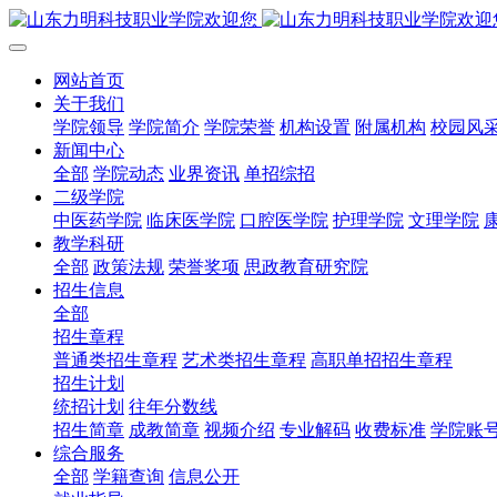
网站首页
关于我们
学院领导
学院简介
学院荣誉
机构设置
附属机构
校园风
新闻中心
全部
学院动态
业界资讯
单招综招
二级学院
中医药学院
临床医学院
口腔医学院
护理学院
文理学院
教学科研
全部
政策法规
荣誉奖项
思政教育研究院
招生信息
全部
招生章程
普通类招生章程
艺术类招生章程
高职单招招生章程
招生计划
统招计划
往年分数线
招生简章
成教简章
视频介绍
专业解码
收费标准
学院账
综合服务
全部
学籍查询
信息公开