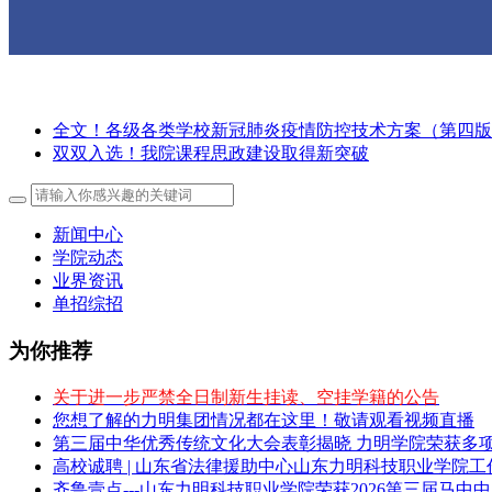
全文！各级各类学校新冠肺炎疫情防控技术方案（第四版
双双入选！我院课程思政建设取得新突破
新闻中心
学院动态
业界资讯
单招综招
为你推荐
关于进一步严禁全日制新生挂读、空挂学籍的公告
您想了解的力明集团情况都在这里！敬请观看视频直播
第三届中华优秀传统文化大会表彰揭晓 力明学院荣获多
高校诚聘 | 山东省法律援助中心山东力明科技职业学院
齐鲁壹点---山东力明科技职业学院荣获2026第三届马中