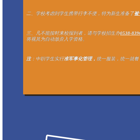
二、学校考虑到学生携带行李不便，特为新生准备了
被
三、凡不能按时来校报到者，请与学校招生办
0538-839
将视其为自动放弃入学资格。
注
：中职学生实行
准军事化管理，
统一服装，统一就餐