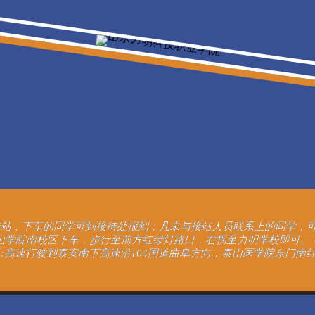
，下车的同学可到接待处报到；凡未与接站人员联系上的同学，可拨打电
泰山学院南校区下车，步行至前方红绿灯路口，右拐至力明学校即可。 泰
:高速行驶到泰安南下高速沿104国道曲阜方向，泰山医学院东门南红