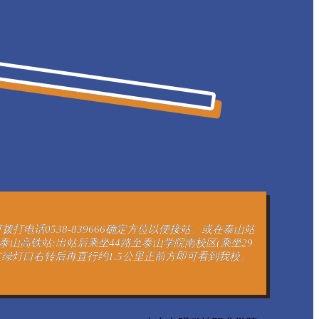
话0538-839666确定方位以便接站。或在泰山站
山高铁站:出站后乘坐44路至泰山学院南校区(乘坐29
绿灯口右转后再直行约1.5公里正前方即可看到我校。