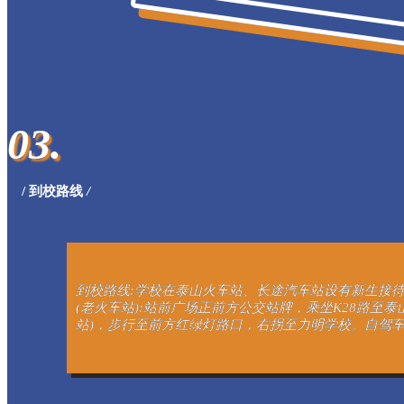
03.
/ 到校路线
/
到校路线:学校在泰山火车站、长途汽车站设有新生接待站
(老火车站):站前广场正前方公交站牌，乘坐K28路至
站)，步行至前方红绿灯路口，右拐至力明学校。自驾车