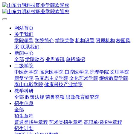
网站首页
关于我们
学院领导
学院简介
学院荣誉
机构设置
附属机构
校园风
采
联系我们
新闻中心
全部
学院动态
业界资讯
单招综招
二级学院
中医药学院
临床医学院
口腔医学院
护理学院
文理学院
康复学院
马克思主义学院
文化艺术学院
继续教育学院
泰山电影学院
健康科技产业学院
教学科研
全部
政策法规
荣誉奖项
思政教育研究院
招生信息
全部
招生章程
普通类招生章程
艺术类招生章程
高职单招招生章程
招生计划