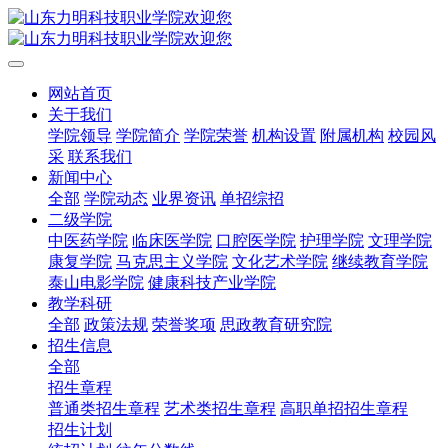
网站首页
关于我们
学院领导
学院简介
学院荣誉
机构设置
附属机构
校园风
采
联系我们
新闻中心
全部
学院动态
业界资讯
单招综招
二级学院
中医药学院
临床医学院
口腔医学院
护理学院
文理学院
康复学院
马克思主义学院
文化艺术学院
继续教育学院
泰山电影学院
健康科技产业学院
教学科研
全部
政策法规
荣誉奖项
思政教育研究院
招生信息
全部
招生章程
普通类招生章程
艺术类招生章程
高职单招招生章程
招生计划