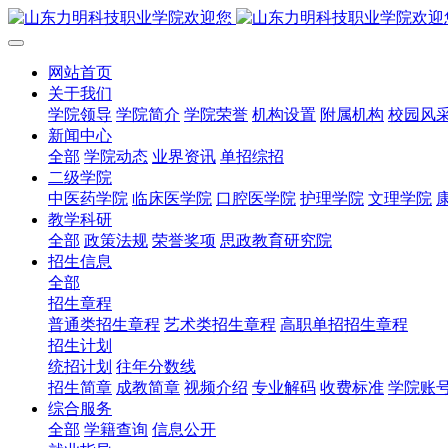
网站首页
关于我们
学院领导
学院简介
学院荣誉
机构设置
附属机构
校园风
新闻中心
全部
学院动态
业界资讯
单招综招
二级学院
中医药学院
临床医学院
口腔医学院
护理学院
文理学院
教学科研
全部
政策法规
荣誉奖项
思政教育研究院
招生信息
全部
招生章程
普通类招生章程
艺术类招生章程
高职单招招生章程
招生计划
统招计划
往年分数线
招生简章
成教简章
视频介绍
专业解码
收费标准
学院账
综合服务
全部
学籍查询
信息公开